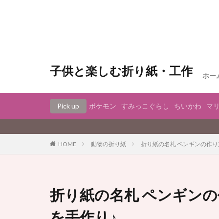
子供と楽しむ折り紙・工作
ホー
Pick up
ポケモン
すみっこぐらし
ちいかわ
マ
動物の折り紙
折り紙の名札 ペンギンの作
HOME
折り紙の名札 ペンギン
を手作り♪