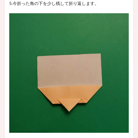
5.今折った角の下を少し残して折り返します。