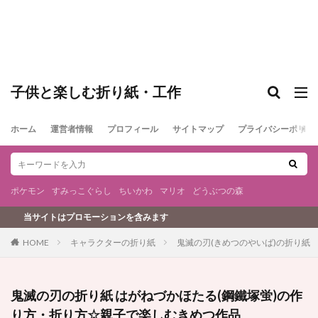
子供と楽しむ折り紙・工作
ホーム
運営者情報
プロフィール
サイトマップ
プライバシーポリシ
ポケモン
すみっこぐらし
ちいかわ
マリオ
どうぶつの森
ロモーションを含みます
キャラクターの折り紙
鬼滅の刃(きめつのやいば)の折り紙
HOME
鬼滅の刃の折り紙 はがねづかほたる(鋼鐵塚蛍)の作
り方・折り方☆親子で楽しむきめつ作品