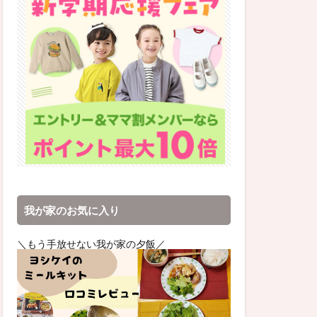
我が家のお気に入り
＼もう手放せない我が家の夕飯／