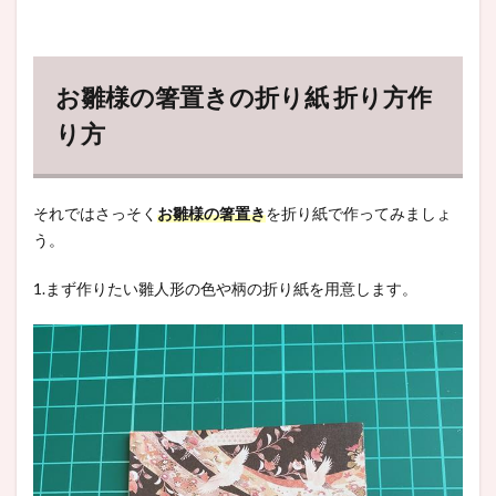
お雛様の箸置きの折り紙 折り方作
り方
それではさっそく
お雛様の箸置き
を折り紙で作ってみましょ
う。
1.まず作りたい雛人形の色や柄の折り紙を用意します。