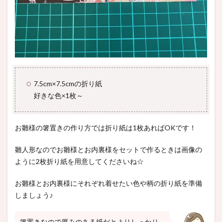
7.5cm×7.5cmの折り紙
好きな色×1枚～
お雛様の箸置きの作り方では折り紙は1枚あればOKです！
雛人形なのでお雛様とお内裏様をセットで作るときは画像の
ように2枚折り紙を用意してくださいね☆
お雛様とお内裏様にそれぞれ着せたい色や柄の折り紙を準備
しましょう♪
箸置きなので厚みのある紙だとよりしっかり