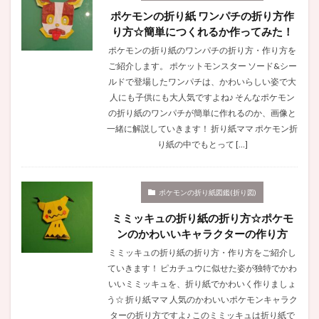
ポケモンの折り紙 ワンパチの折り方作
り方☆簡単につくれるか作ってみた！
ポケモンの折り紙のワンパチの折り方・作り方を
ご紹介します。 ポケットモンスター ソード&シー
ルドで登場したワンパチは、かわいらしい姿で大
人にも子供にも大人気ですよね♪ そんなポケモン
の折り紙のワンパチが簡単に作れるのか、画像と
一緒に解説していきます！ 折り紙ママ ポケモン折
り紙の中でもとって […]
ポケモンの折り紙図鑑(折り図)
ミミッキュの折り紙の折り方☆ポケモ
ンのかわいいキャラクターの作り方
ミミッキュの折り紙の折り方・作り方をご紹介し
ていきます！ ピカチュウに似せた姿が独特でかわ
いいミミッキュを、折り紙でかわいく作りましょ
う☆ 折り紙ママ 人気のかわいいポケモンキャラク
ターの折り方ですよ♪ このミミッキュは折り紙で