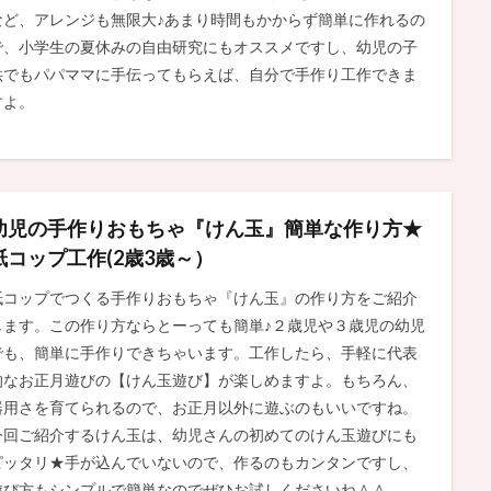
など、アレンジも無限大♪あまり時間もかからず簡単に作れるの
で、小学生の夏休みの自由研究にもオススメですし、幼児の子
供でもパパママに手伝ってもらえば、自分で手作り工作できま
すよ。
幼児の手作りおもちゃ『けん玉』簡単な作り方★
紙コップ工作(2歳3歳～）
紙コップでつくる手作りおもちゃ『けん玉』の作り方をご紹介
します。この作り方ならとーっても簡単♪２歳児や３歳児の幼児
でも、簡単に手作りできちゃいます。工作したら、手軽に代表
的なお正月遊びの【けん玉遊び】が楽しめますよ。もちろん、
器用さを育てられるので、お正月以外に遊ぶのもいいですね。
今回ご紹介するけん玉は、幼児さんの初めてのけん玉遊びにも
ピッタリ★手が込んでいないので、作るのもカンタンですし、
遊び方もシンプルで簡単なのでぜひお試しくださいね＾＾