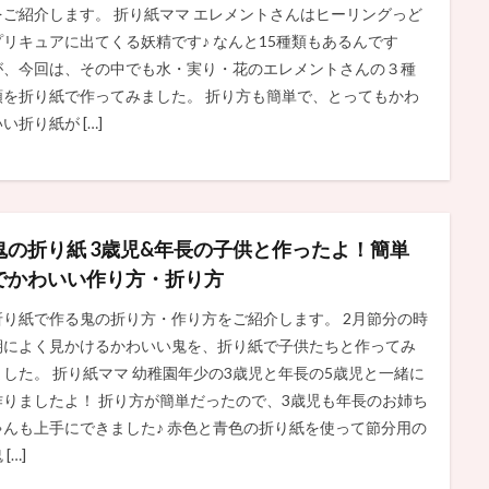
をご紹介します。 折り紙ママ エレメントさんはヒーリングっど
プリキュアに出てくる妖精です♪ なんと15種類もあるんです
が、今回は、その中でも水・実り・花のエレメントさんの３種
類を折り紙で作ってみました。 折り方も簡単で、とってもかわ
い折り紙が […]
鬼の折り紙 3歳児&年長の子供と作ったよ！簡単
でかわいい作り方・折り方
折り紙で作る鬼の折り方・作り方をご紹介します。 2月節分の時
期によく見かけるかわいい鬼を、折り紙で子供たちと作ってみ
ました。 折り紙ママ 幼稚園年少の3歳児と年長の5歳児と一緒に
作りましたよ！ 折り方が簡単だったので、3歳児も年長のお姉ち
ゃんも上手にできました♪ 赤色と青色の折り紙を使って節分用の
 […]