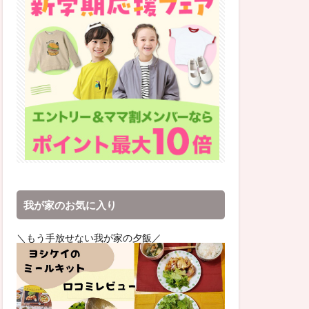
我が家のお気に入り
＼もう手放せない我が家の夕飯／