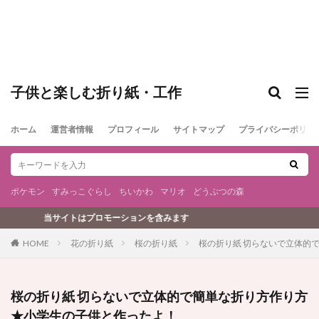
子供と楽しむ折り紙・工作
ホーム
運営者情報
プロフィール
サイトマップ
プライバシーポリシ
ポケモン
すみっこぐらし
ちいかわ
マリオ
どうぶつの森
ンを含みます
花の折り紙
桜の折り紙
桜の折り紙 切らないで立体的
HOME
桜の折り紙 切らないで立体的で簡単な折り方作り方
★小学生の子供と作ったよ！