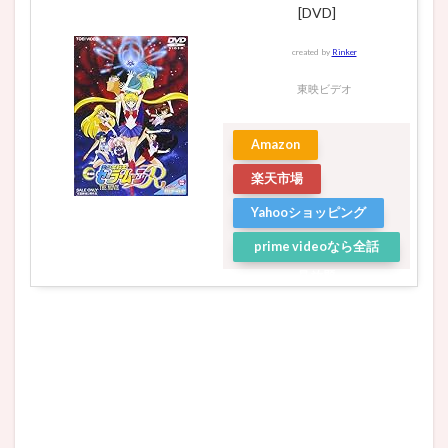
[DVD]
created by
Rinker
東映ビデオ
Amazon
楽天市場
Yahooショッピング
prime videoなら全話
見放題