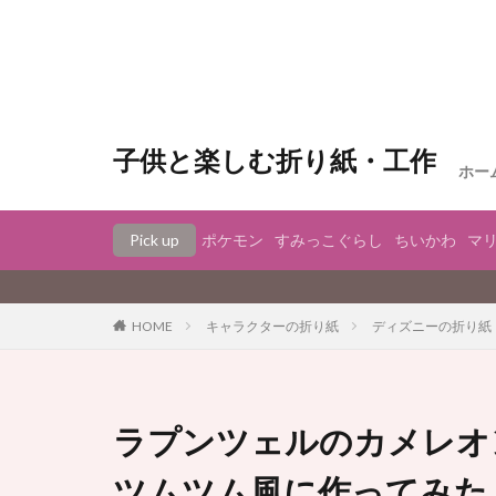
子供と楽しむ折り紙・工作
ホー
Pick up
ポケモン
すみっこぐらし
ちいかわ
マ
キャラクターの折り紙
ディズニーの折り紙
HOME
ラプンツェルのカメレオ
ツムツム風に作ってみた