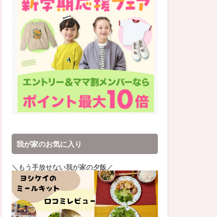
我が家のお気に入り
＼もう手放せない我が家の夕飯／