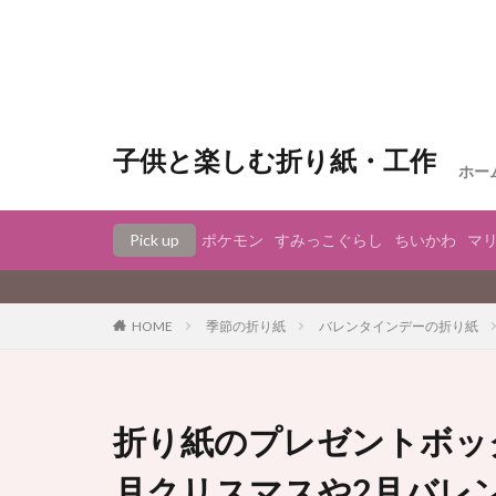
子供と楽しむ折り紙・工作
ホー
Pick up
ポケモン
すみっこぐらし
ちいかわ
マ
季節の折り紙
バレンタインデーの折り紙
HOME
折り紙のプレゼントボック
月クリスマスや2月バレ