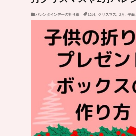
バレンタインデーの折り紙
12月
,
クリスマス
,
2月
,
平面