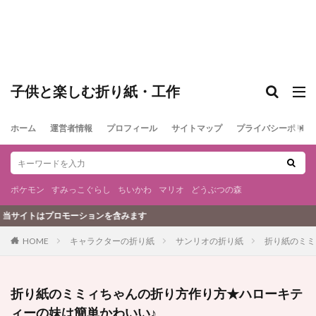
子供と楽しむ折り紙・工作
ホーム
運営者情報
プロフィール
サイトマップ
プライバシーポリシ
ポケモン
すみっこぐらし
ちいかわ
マリオ
どうぶつの森
ョンを含みます
キャラクターの折り紙
サンリオの折り紙
折り紙のミミ
HOME
折り紙のミミィちゃんの折り方作り方★ハローキテ
ィーの妹は簡単かわいい♪