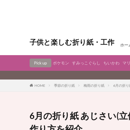
子供と楽しむ折り紙・工作
ホー
Pick up
ポケモン
すみっこぐらし
ちいかわ
マ
季節の折り紙
梅雨の折り紙
6月の折り
HOME
6月の折り紙 あじさい(立
作り方を紹介