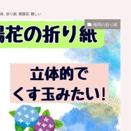
立体
,
折り紙 紫陽花 難しい
梅雨の折り紙