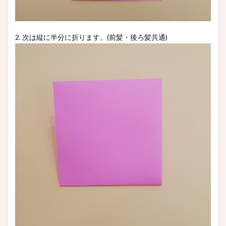
2. 次は縦に半分に折ります。(前髪・後ろ髪共通)