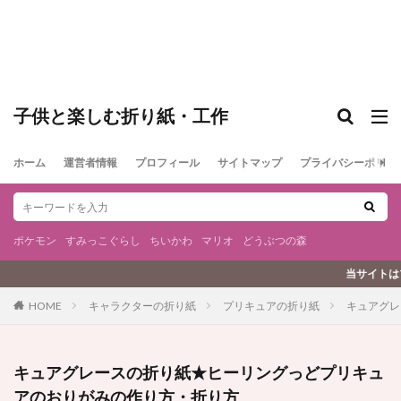
子供と楽しむ折り紙・工作
ホーム
運営者情報
プロフィール
サイトマップ
プライバシーポリシ
ポケモン
すみっこぐらし
ちいかわ
マリオ
どうぶつの森
当サイトはプロモーションを含みます
キャラクターの折り紙
プリキュアの折り紙
キュアグレ
HOME
キュアグレースの折り紙★ヒーリングっどプリキュ
アのおりがみの作り方・折り方