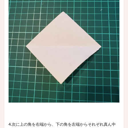
4.次に上の角を右端から、下の角を左端からそれぞれ真ん中