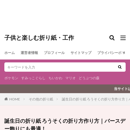
子供と楽しむ折り紙・工作
ホーム
運営者情報
プロフィール
サイトマップ
プライバシーポリシ
ポケモン
すみっこぐらし
ちいかわ
マリオ
どうぶつの森
当サイトはプロモーションを含みます
その他の折り紙
誕生日の折り紙 ろうそくの折り方作り方｜
HOME
誕生日の折り紙 ろうそくの折り方作り方｜バースデ
ー飾りにも最適！