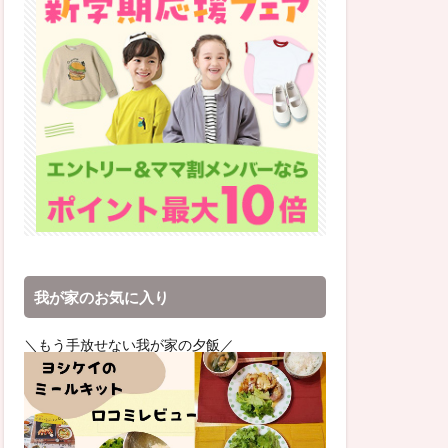
我が家のお気に入り
＼もう手放せない我が家の夕飯／