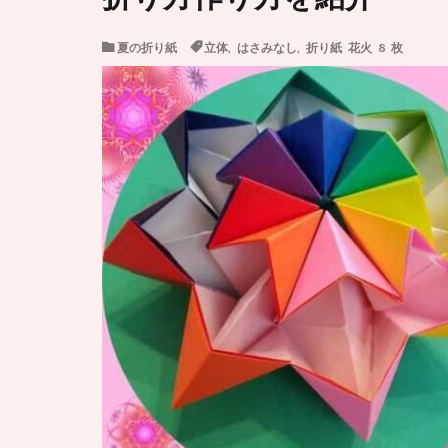
夏の折り紙
立体
,
はさみなし
,
折り紙 花火 8 枚