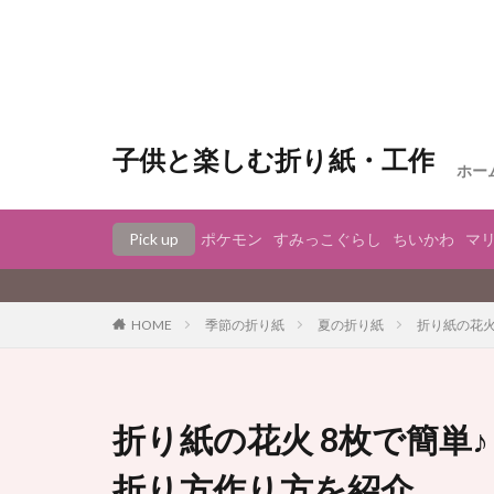
子供と楽しむ折り紙・工作
ホー
Pick up
ポケモン
すみっこぐらし
ちいかわ
マ
季節の折り紙
夏の折り紙
折り紙の花火
HOME
折り紙の花火 8枚で簡単
折り方作り方を紹介