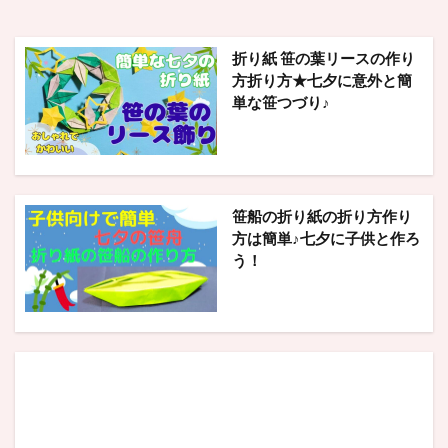
折り紙 笹の葉リースの作り
方折り方★七夕に意外と簡
単な笹つづり♪
笹船の折り紙の折り方作り
方は簡単♪七夕に子供と作ろ
う！