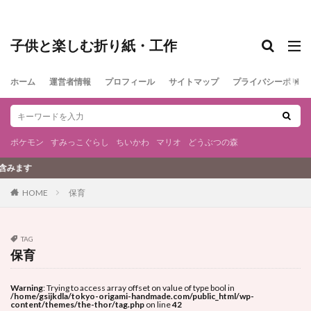
子供と楽しむ折り紙・工作
ホーム
運営者情報
プロフィール
サイトマップ
プライバシーポリシ
ポケモン
すみっこぐらし
ちいかわ
マリオ
どうぶつの森
す
保育
HOME
TAG
保育
Warning
: Trying to access array offset on value of type bool in
/home/gsijkdla/tokyo-origami-handmade.com/public_html/wp-
content/themes/the-thor/tag.php
on line
42