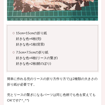
15cm×15cmの折り紙
好きな色×4枚(兜)
好きな色×1枚(背景)
7.5cm×7.5cmの折り紙
好きな色×4枚(リースの繋ぎ)
好きな色×2枚(鯉のぼり)
簡単に作れる兜のリースの折り方作り方では2種類の大きさの
折り紙が必要です。
兜とリースの繋ぎになるパーツは同じ色柄でも色を変えても
OKです(*^_^*)