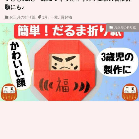
願にも♪
お正月の折り紙
1月
,
一枚
,
縁起物
お正月の折り紙