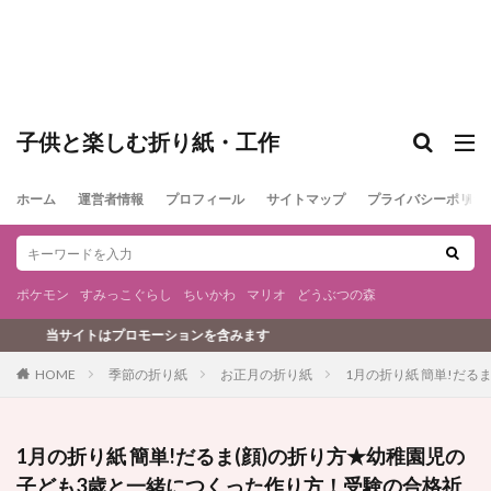
子供と楽しむ折り紙・工作
ホーム
運営者情報
プロフィール
サイトマップ
プライバシーポリシ
ポケモン
すみっこぐらし
ちいかわ
マリオ
どうぶつの森
ションを含みます
季節の折り紙
お正月の折り紙
1月の折り紙 簡単!だる
HOME
1月の折り紙 簡単!だるま(顔)の折り方★幼稚園児の
子ども3歳と一緒につくった作り方！受験の合格祈