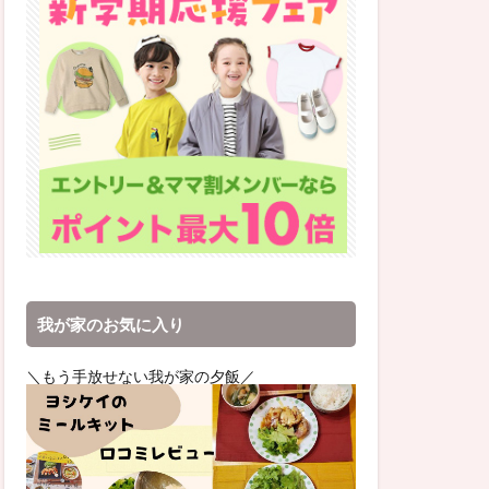
我が家のお気に入り
＼もう手放せない我が家の夕飯／