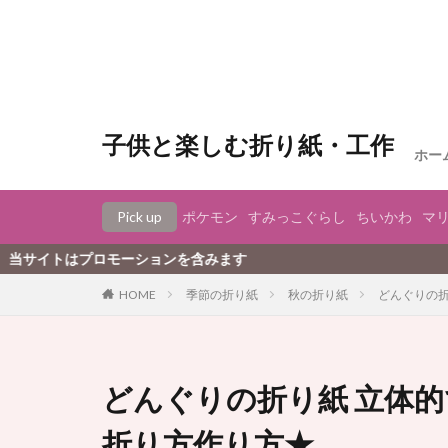
子供と楽しむ折り紙・工作
ホー
Pick up
ポケモン
すみっこぐらし
ちいかわ
マ
ロモーションを含みます
季節の折り紙
秋の折り紙
どんぐりの
HOME
どんぐりの折り紙 立体
折り方作り方★