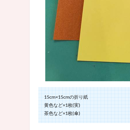
15cm×15cmの折り紙
黄色など×1枚(実)
茶色など×1枚(傘)